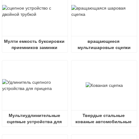
Мулти емкость буксировки 
вращающиеся 
приемников заминки 
мультишаровые сцепки
сваренная двойной 
трубкой высокая
Мультиудлинительные 
Твердые стальные 
сцепные устройства для 
кованые автомобильные 
прицепа, установленные в 
регулируемые шаровые 
полном комплекте
опоры для сцепного 